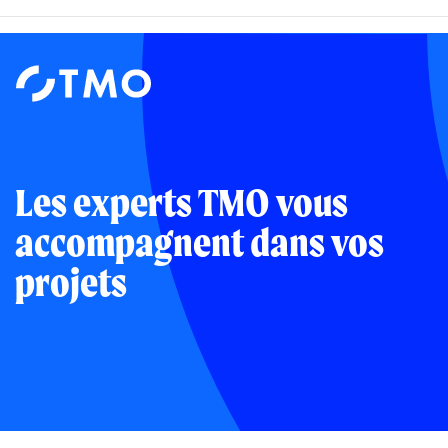
Institut
d'études
et
de
sondages
Les experts TMO vous
accompagnent dans vos
projets