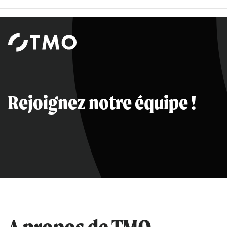
Institut
d'études
et
de
sondages
Rejoignez notre équipe !