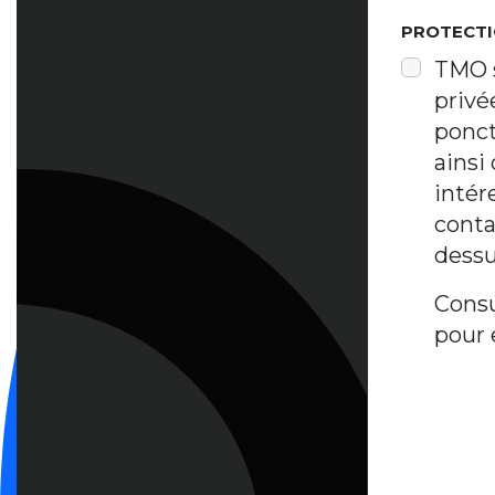
PROTECTI
TMO s
privé
ponct
ainsi
intér
contac
dessu
Consu
pour 