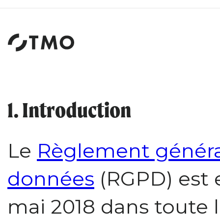
Institut
d'études
et
de
sondages
1. Introduction
Le
Règlement général
données
(RGPD) est e
mai 2018 dans toute 