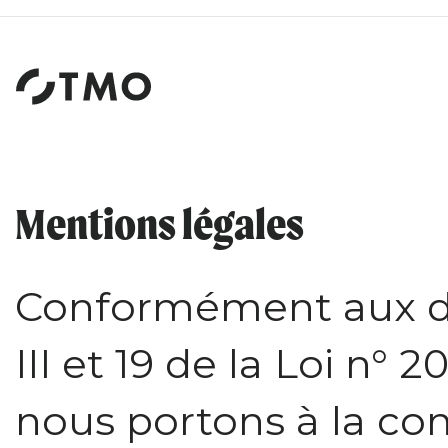
Institut
d'études
et
de
sondages
Mentions légales
Conformément aux dis
III et 19 de la Loi n° 
nous portons à la co