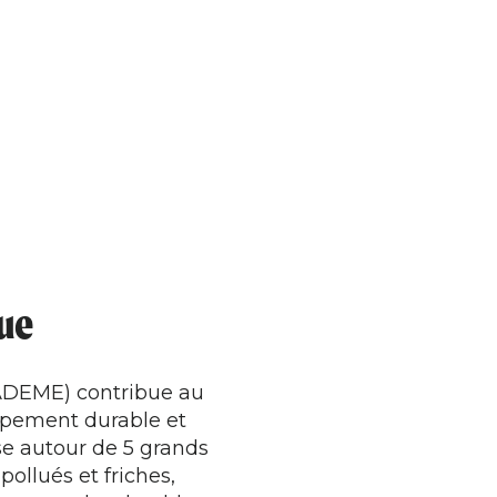
que
(ADEME) contribue au
ppement durable et
ise autour de 5 grands
pollués et friches,