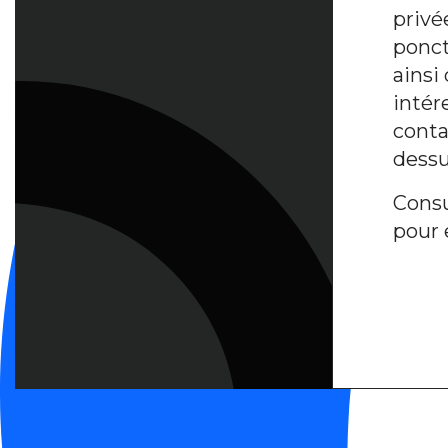
privé
ponct
ainsi
intér
contac
dessu
Consu
pour 