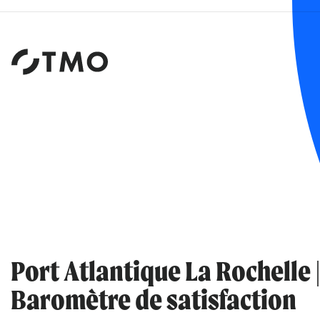
Institut
d'études
et
de
sondages
Port Atlantique La Rochelle 
Baromètre de satisfaction