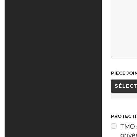
PIÈCE JOI
SÉLECT
PROTECTI
TMO s
privé