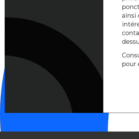
ponct
ainsi
intér
contac
dessu
Consu
pour 