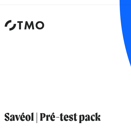
Institut
d'études
et
de
sondages
Savéol | Pré-test pack